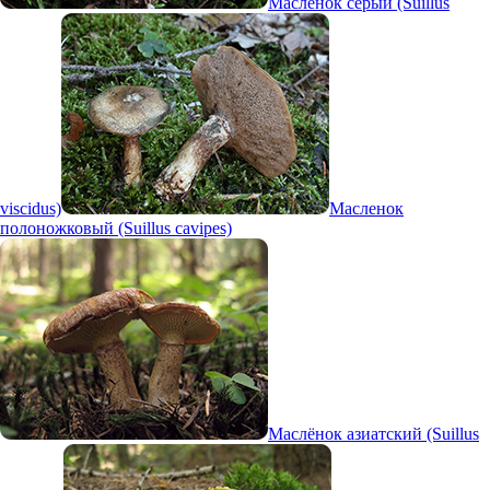
Масленок серый (Suillus
viscidus)
Масленок
полоножковый (Suillus cavipes)
Маслёнок азиатский (Suillus