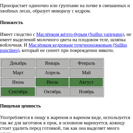
Произрастает одиночно или группами на почве в смешанных и
хвойных лесах, образует микоризу с кедром.
Похожесть
Имеет сходство с
Маслёнком жёлто-бурым (Suillus variegatus)
, не
имеет выделений молочного цвета на плодовом теле, шляпка
войлочная. И
Маслёнком кедровым точечноножковым (Suillus
punctipes)
, который не синеет при повреждении мякоти.
Декабрь
Январь
Февраль
Март
Апрель
Май
Июнь
Июль
Август
Сентябрь
Октябрь
Ноябрь
Пищевая ценность
Употребляется в пищу в жареном и вареном виде, используется
так же для заготовок в прок, в основном маринуется, кожицу
стоит удалить перед готовкой, так как она выделяет много