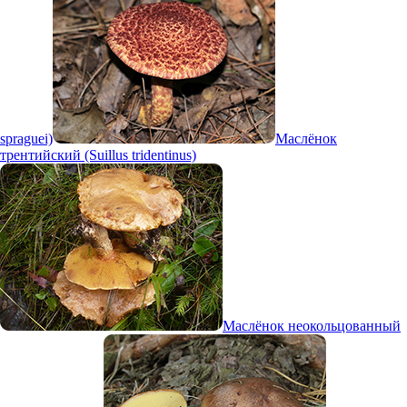
spraguei)
Маслёнок
трентийский (Suillus tridentinus)
Маслёнок неокольцованный