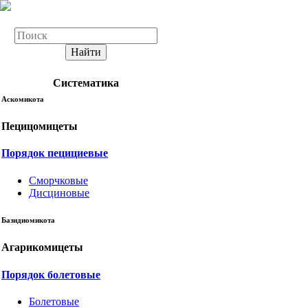
Найти
Систематика
Аскомикота
Пецицомицеты
Порядок пецициевые
Сморчковые
Дисциновые
Базидиомикота
Агарикомицеты
Порядок болетовые
Болетовые