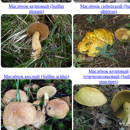
Маслёнок кедровый (Suillus
Маслёнок сибирский (Sui
plorans)
sibiricus)
Маслёнок кедровый
Маслёнок кислый (Suillus acidus)
точечноножковый (Suil
punctipes)