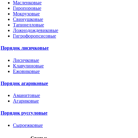
Масленковые
Гиропоровые
Мокруховые
Свинушковые
Тапинелловые
Ложнодождевиковые
Гигрофоропсисовые
Порядок лисичковые
Лисичковые
Клавулиновые
Ежовиковые
Порядок агариковые
Аманитовые
Агариковые
Порядок руссуловые
Сыроежковые