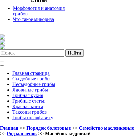
Статьи
Морфология и анатомия
грибов
Что такое микориза
Найти
Главная страница
Съедобные грибы
Несъедобные грибы
Ядовитые грибы
Грибная кухня
Грибные статьи
Красная книга
Таксоны грибов
Грибы по алфавиту
Главная
>>
Порядок болетовые
>>
Семейство масленковые
>>
Род масленок
>>
Маслёнок кедровый