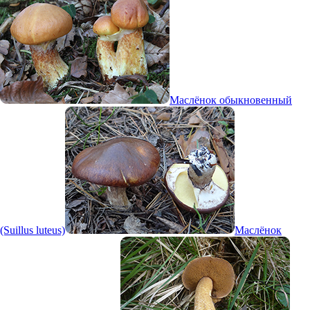
Маслёнок обыкновенный
(Suillus luteus)
Маслёнок