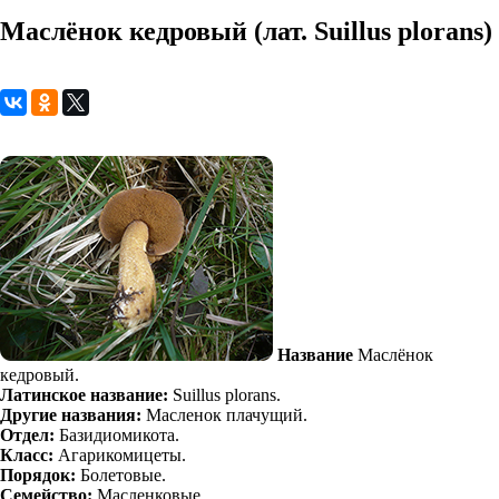
Маслёнок кедровый (лат. Suillus plorans)
Название
Маслёнок
кедровый.
Латинское название:
Suillus plorans.
Другие названия:
Масленок плачущий.
Отдел:
Базидиомикота.
Класс:
Агарикомицеты.
Порядок:
Болетовые.
Семейство:
Масленковые.