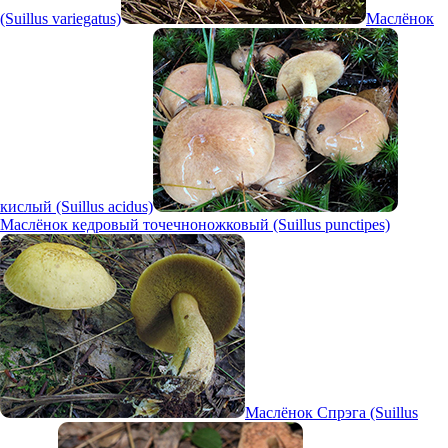
(Suillus variegatus)
Маслёнок
кислый (Suillus acidus)
Маслёнок кедровый точечноножковый (Suillus punctipes)
Маслёнок Спрэга (Suillus