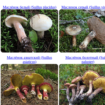
Маслёнок белый (Suillus placidus)
Масленок серый (Suillus vis
Маслёнок азиатский (Suillus
Маслёнок болотный (Sui
asiaticus)
paluster)