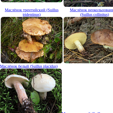
Маслёнок трентийский (Suillus
Маслёнок неокольцован
tridentinus)
(Suillus collinitus)
Маслёнок белый (Suillus placidus)