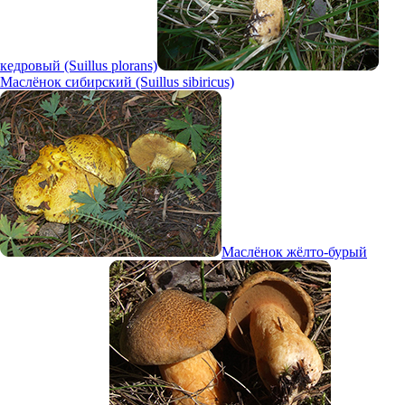
кедровый (Suillus plorans)
Маслёнок сибирский (Suillus sibiricus)
Маслёнок жёлто-бурый