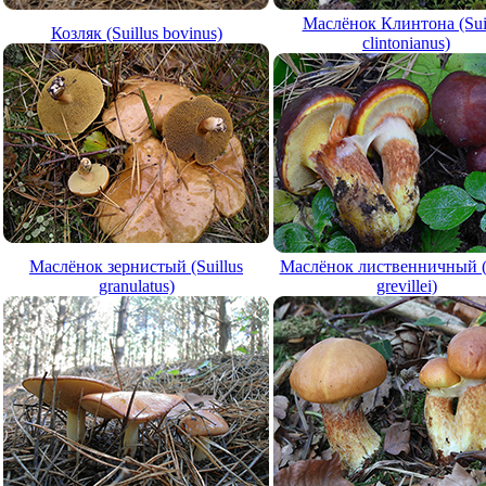
Маслёнок Клинтона (Sui
Козляк (Suillus bovinus)
clintonianus)
Маслёнок зернистый (Suillus
Маслёнок лиственничный (S
granulatus)
grevillei)