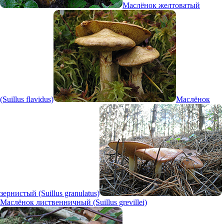
Маслёнок желтоватый
(Suillus flavidus)
Маслёнок
зернистый (Suillus granulatus)
Маслёнок лиственничный (Suillus grevillei)