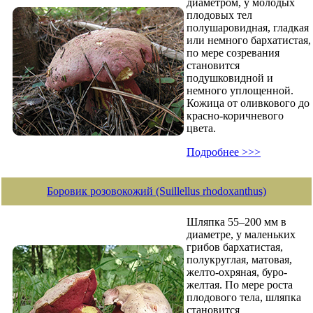
диаметром, у молодых
плодовых тел
полушаровидная, гладкая
или немного бархатистая,
по мере созревания
становится
подушковидной и
немного уплощенной.
Кожица от оливкового до
красно-коричневого
цвета.
Подробнее >>>
Боровик розовокожий (Suillellus rhodoxanthus)
Шляпка 55–200 мм в
диаметре, у маленьких
грибов бархатистая,
полукруглая, матовая,
желто-охряная, буро-
желтая. По мере роста
плодового тела, шляпка
становится