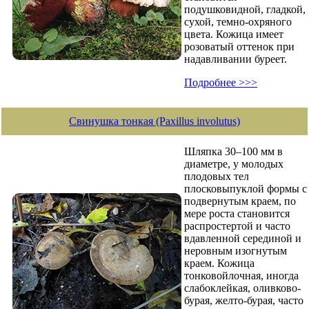
подушковидной, гладкой,
сухой, темно-охряного
цвета. Кожица имеет
розоватый оттенок при
надавливании буреет.
Подробнее >>>
Свинушка тонкая (Paxillus involutus)
Шляпка 30–100 мм в
диаметре, у молодых
плодовых тел
плосковыпуклой формы с
подвернутым краем, по
мере роста становится
распростертой и часто
вдавленной серединой и
неровным изогнутым
краем. Кожица
тонковойлочная, иногда
слабоклейкая, оливково-
бурая, желто-бурая, часто