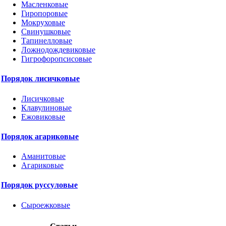
Масленковые
Гиропоровые
Мокруховые
Свинушковые
Тапинелловые
Ложнодождевиковые
Гигрофоропсисовые
Порядок лисичковые
Лисичковые
Клавулиновые
Ежовиковые
Порядок агариковые
Аманитовые
Агариковые
Порядок руссуловые
Сыроежковые