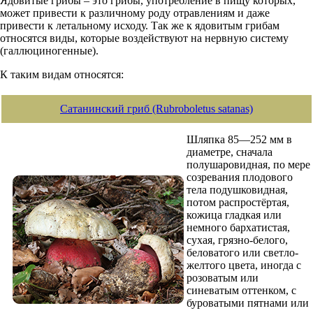
Ядовитые грибы – это грибы, употребление в пищу которых,
может привести к различному роду отравлениям и даже
привести к летальному исходу. Так же к ядовитым грибам
относятся виды, которые воздействуют на нервную систему
(галлюциногенные).
К таким видам относятся:
Сатанинский гриб (Rubroboletus satanas)
Шляпка 85—252 мм в
диаметре, сначала
полушаровидная, по мере
созревания плодового
тела подушковидная,
потом распростёртая,
кожица гладкая или
немного бархатистая,
сухая, грязно-белого,
беловатого или светло-
желтого цвета, иногда с
розоватым или
синеватым оттенком, с
буроватыми пятнами или