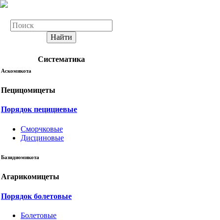
Найти
Систематика
Аскомикота
Пецицомицеты
Порядок пецициевые
Сморчковые
Дисциновые
Базидиомикота
Агарикомицеты
Порядок болетовые
Болетовые