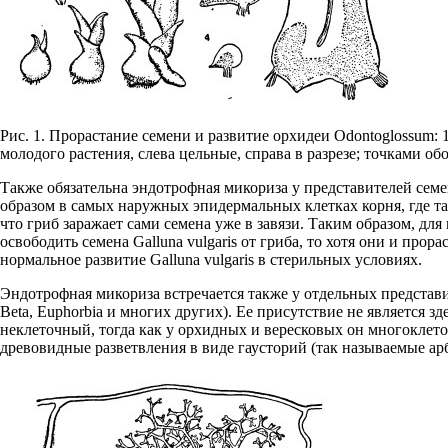
Рис. 1. Прорастание семени и развитие орхидеи Odontoglossum: 
молодого растения, слева цельные, справа в разрезе; точками обо
Также обязательна эндотрофная микориза у представителей семей
образом в самых наружных эпидермальных клетках корня, где так
что гриб заражает сами семена уже в завязи. Таким образом, дл
освободить семена Galluna vulgaris от гриба, то хотя они и про
нормальное развитие Galluna vulgaris в стерильных условиях.
Эндотрофная микориза встречается также у отдельных представите
Beta, Euphorbia и многих других). Ее присутствие не является 
неклеточный, тогда как у орхидных и вересковых он многоклеточ
древовидные разветвления в виде гаусторий (так называемые арб