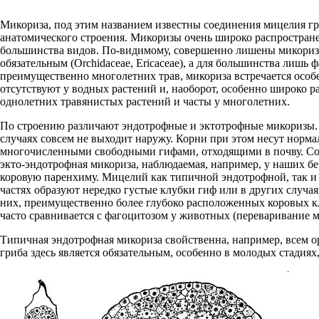
Микориза, под этим названием известны соединения мицелия гри
анатомического строения. Микоризы очень широко распростране
большинства видов. По-видимому, совершенно лишены микориз пре
обязательным (Orchidaceae, Ericaceae), а для большинства лишь
преимущественно многолетних трав, микориза встречается особе
отсутствуют у водных растений и, наоборот, особенно широко ра
однолетних травянистых растений и часты у многолетних.
По строению различают эндотрофные и эктотрофные микоризы. 
случаях совсем не выходит наружу. Корни при этом несут норма
многочисленными свободными гифами, отходящими в почву. Собс
экто-эндотрофная микориза, наблюдаемая, например, у наших бе
коровую паренхиму. Мицелий как типичной эндотрофной, так и 
частях образуют нередко густые клубки гиф или в других случ
них, преимущественно более глубоко расположенных коровых кл
часто сравнивается с фагоцитозом у животных (переваривание 
Типичная эндотрофная микориза свойственна, например, всем о
гриба здесь является обязательным, особенно в молодых стадиях,