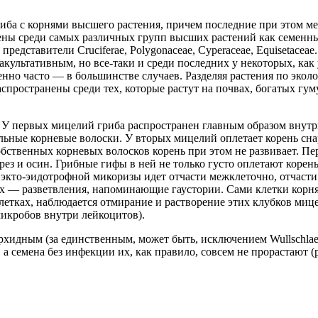
ба с корнями высшего растения, причем последние при этом мен
ны среди самых различных групп высших растений как семенных
дставители Cruciferae, Polygonaceae, Cyperaceae, Equisetaceae
 факультативным, но все-таки и среди последних у некоторых, к
нно часто — в большинстве случаев. Разделяя растения по экол
спространены среди тех, которые растут на почвах, богатых гум
У первых мицелий гриба распространен главным образом внутри
льные корневые волоски. У вторых мицелий оплетает корень снар
твенных корневых волосков корень при этом не развивает. Пер
рез и осин. Грибные гифы в ней не только густо оплетают коре
экто-эидотрофной микоризы идет отчасти межклеточно, отчасти 
аях — разветвления, напоминающие гаустории. Сами клетки корн
етках, наблюдается отмирание и растворение этих клубков миц
микробов внутри лейкоцитов).
рхидным (за единственным, может быть, исключением Wullschlae
 а семена без инфекции их, как правило, совсем не прорастают (р