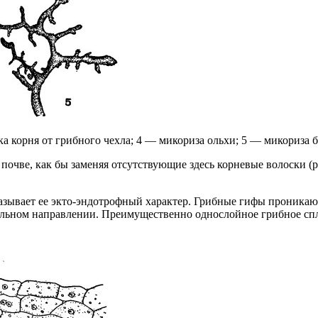
 корня от грибного чехла; 4 — микориза ольхи; 5 — микориза б
чве, как бы заменяя отсутствующие здесь корневые волоски (рис
зывает ее экто-эндотрофный характер. Грибные гифы проникаю
иальном направлении. Преимущественно однослойное грибное сп