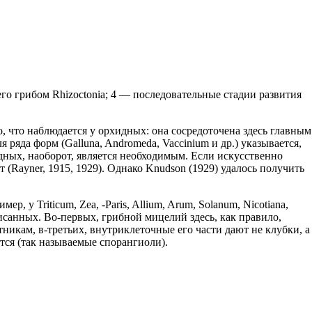
го грибом Rhizoctonia; 4 — последовательные стадии развития
о, что наблюдается у орхидных: она сосредоточена здесь главным
ряда форм (Galluna, Andromeda, Vaccinium и др.) указывается,
идных, наоборот, является необходимым. Если искусственно
т (Rayner, 1915, 1929). Однако Knudson (1929) удалось получить
у Triticum, Zea, -Paris, Allium, Arum, Solanum, Nicotiana,
писанных. Во-первых, грибной мицелий здесь, как правило,
никам, в-третьих, внутриклеточные его части дают не клубки, а
тся (так называемые спорангиоли).