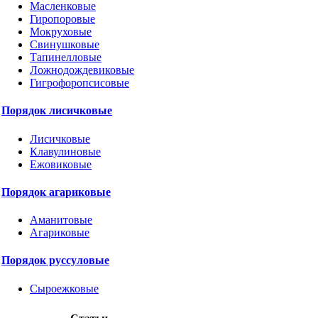
Масленковые
Гиропоровые
Мокруховые
Свинушковые
Тапинелловые
Ложнодождевиковые
Гигрофоропсисовые
Порядок лисичковые
Лисичковые
Клавулиновые
Ежовиковые
Порядок агариковые
Аманитовые
Агариковые
Порядок руссуловые
Сыроежковые