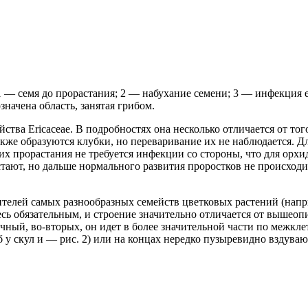
1 — семя до прорастания; 2 — набухание семени; 3 — инфекция е
значена область, занятая грибом.
ства Ericaceae. В подробностях она несколько отличается от тог
же образуются клубки, но переваривание их не наблюдается. Для 
я их прорастания не требуется инфекции со стороны, что для орх
растают, но дальше нормального развития проростков не происходи
лей самых разнообразных семейств цветковых растений (например, 
здесь обязательным, и строение значительно отличается от вышео
ный, во-вторых, он идет в более значительной части по межклет
 у скул и — рис. 2) или на концах нередко пузыревидно вздуваю