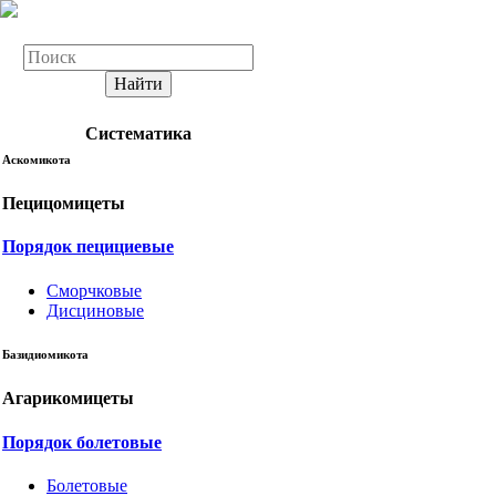
Найти
Систематика
Аскомикота
Пецицомицеты
Порядок пецициевые
Сморчковые
Дисциновые
Базидиомикота
Агарикомицеты
Порядок болетовые
Болетовые