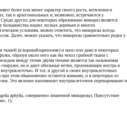
яют более или менее характер своего роста, ветвления и
, так и архегониальных и, возможно, встречаются у
. Среди других для некоторых образование микориз является
ак у большинства наших лесных деревьев и многих
огическим условиям, можно отметить, что микоризы всегда
усом. Далее, можно указать, что микоризы сравнительно редки у
 тканей (в коровайларенхиме) и мало или даже в некоторых
ужи, образуя около него как бы чехол грибной ткани с
еходом между этими двумя типами является так называемая
нь снаружи, но и дают обильные ветви, проникающие внутрь в
внутриклеточно. И тот, и другой в своих внутриклеточных
я при этом обыкновенно остаются живыми, и в некоторых из
елия. Это явление напоминает внутриклеточное переваривание и
gelia aphylla, совершенно лишенной микоризы). Присутствие
ис. 1).