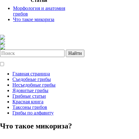
Статьи
Морфология и анатомия
грибов
Что такое микориза
Найти
Главная страница
Съедобные грибы
Несъедобные грибы
Ядовитые грибы
Грибные статьи
Красная книга
Таксоны грибов
Грибы по алфавиту
Что такое микориза?