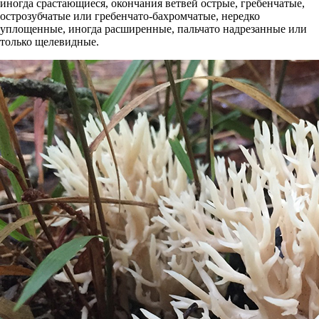
иногда срастающиеся, окончания ветвей острые, гребенчатые,
острозубчатые или гребенчато-бахромчатые, нередко
уплощенные, иногда расширенные, пальчато надрезанные или
только щелевидные.