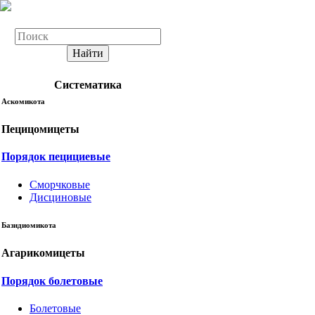
Найти
Систематика
Аскомикота
Пецицомицеты
Порядок пецициевые
Сморчковые
Дисциновые
Базидиомикота
Агарикомицеты
Порядок болетовые
Болетовые