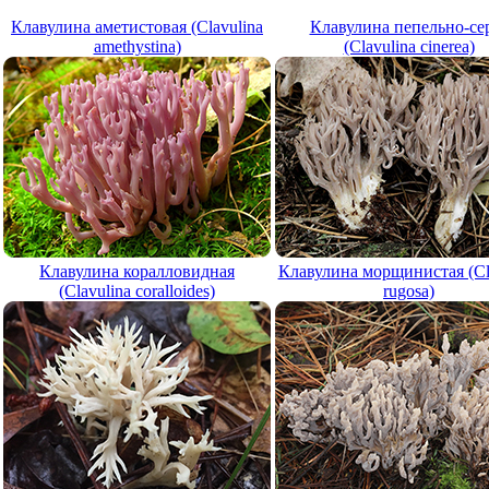
Клавулина аметистовая (Clavulina
Клавулина пепельно-се
amethystina)
(Clavulina cinerea)
Клавулина коралловидная
Клавулина морщинистая (Cl
(Clavulina coralloides)
rugosa)