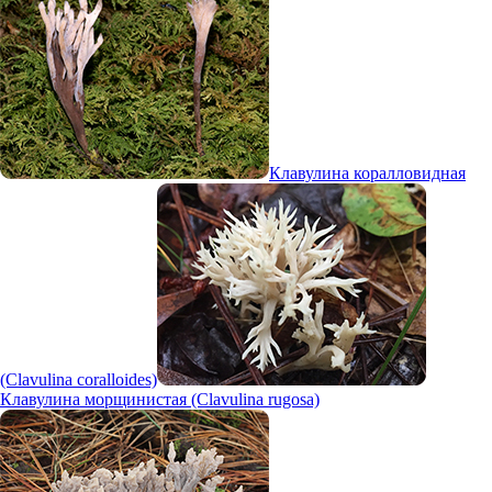
Клавулина коралловидная
(Clavulina coralloides)
Клавулина морщинистая (Clavulina rugosa)