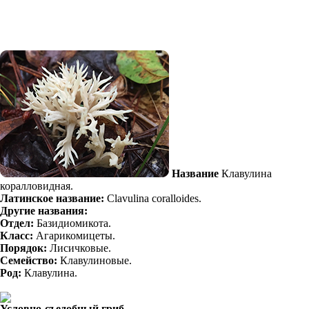
Название
Клавулина
коралловидная.
Латинское название:
Clavulina coralloides.
Другие названия:
Отдел:
Базидиомикота.
Класс:
Агарикомицеты.
Порядок:
Лисичковые.
Семейство:
Клавулиновые.
Род:
Клавулина.
Условно-съедобный гриб.