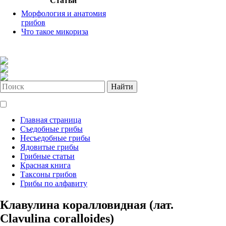
Статьи
Морфология и анатомия
грибов
Что такое микориза
Найти
Главная страница
Съедобные грибы
Несъедобные грибы
Ядовитые грибы
Грибные статьи
Красная книга
Таксоны грибов
Грибы по алфавиту
Клавулина коралловидная (лат.
Clavulina coralloides)