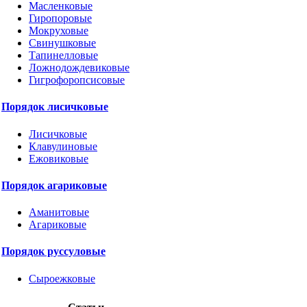
Масленковые
Гиропоровые
Мокруховые
Свинушковые
Тапинелловые
Ложнодождевиковые
Гигрофоропсисовые
Порядок лисичковые
Лисичковые
Клавулиновые
Ежовиковые
Порядок агариковые
Аманитовые
Агариковые
Порядок руссуловые
Сыроежковые