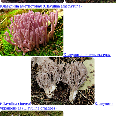
Клавулина аметистовая (Clavulina amethystina)
Клавулина пепельно-серая
(Clavulina cinerea)
Клавулина
украшенная (Clavulina ornatipes)