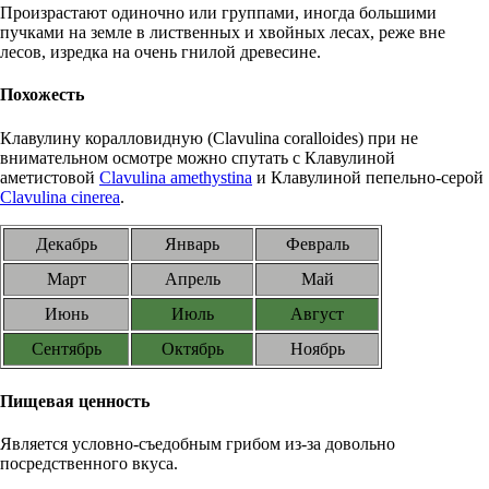
Произрастают одиночно или группами, иногда большими
пучками на земле в лиственных и хвойных лесах, реже вне
лесов, изредка на очень гнилой древесине.
Похожесть
Клавулину коралловидную (Clavulina coralloides) при не
внимательном осмотре можно спутать с Клавулиной
аметистовой
Clavulina amethystina
и Клавулиной пепельно-серой
Clavulina cinerea
.
Декабрь
Январь
Февраль
Март
Апрель
Май
Июнь
Июль
Август
Сентябрь
Октябрь
Ноябрь
Пищевая ценность
Является условно-съедобным грибом из-за довольно
посредственного вкуса.