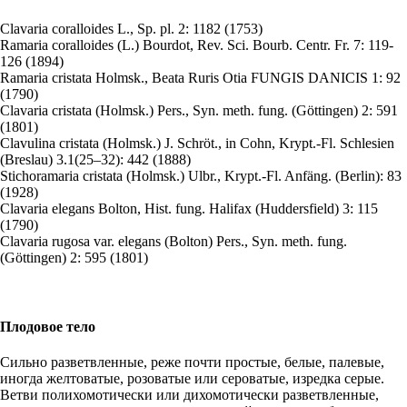
Clavaria coralloides
L., Sp. pl. 2: 1182 (1753)
Ramaria coralloides
(L.) Bourdot, Rev. Sci. Bourb. Centr. Fr. 7: 119-
126 (1894)
Ramaria cristata
Holmsk., Beata Ruris Otia FUNGIS DANICIS 1: 92
(1790)
Clavaria cristata
(Holmsk.) Pers., Syn. meth. fung. (Göttingen) 2: 591
(1801)
Clavulina cristata
(Holmsk.) J. Schröt., in Cohn, Krypt.-Fl. Schlesien
(Breslau) 3.1(25–32): 442 (1888)
Stichoramaria cristata
(Holmsk.) Ulbr., Krypt.-Fl. Anfäng. (Berlin): 83
(1928)
Clavaria elegans
Bolton, Hist. fung. Halifax (Huddersfield) 3: 115
(1790)
Clavaria rugosa var. elegans
(Bolton) Pers., Syn. meth. fung.
(Göttingen) 2: 595 (1801)
Плодовое тело
Сильно разветвленные, реже почти простые, белые, палевые,
иногда желтоватые, розоватые или сероватые, изредка серые.
Ветви полихомотически или дихомотически разветвленные,