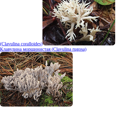
(Clavulina coralloides)
Клавулина морщинистая (Clavulina rugosa)