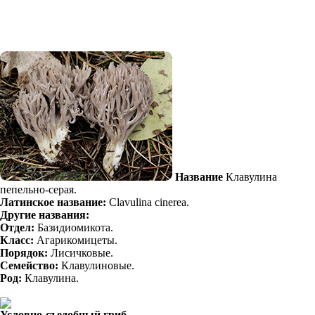
Название
Клавулина
пепельно-серая.
Латинское название:
Clavulina cinerea.
Другие названия:
Отдел:
Базидиомикота.
Класс:
Агарикомицеты.
Порядок:
Лисичковые.
Семейство:
Клавулиновые.
Род:
Клавулина.
Условно-съедобный гриб.