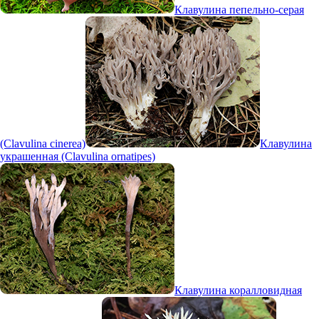
Клавулина пепельно-серая
(Clavulina cinerea)
Клавулина
украшенная (Clavulina ornatipes)
Клавулина коралловидная