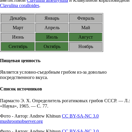
аметистовой
Clavulina amethystina
и Клавулиной коралловидной
Clavulina coralloides
.
Декабрь
Январь
Февраль
Март
Апрель
Май
Июнь
Июль
Август
Сентябрь
Октябрь
Ноябрь
Пищевая ценность
Является условно-съедобным грибом из-за довольно
посредственного вкуса.
Список источников
Пармасто Э. Х. Определитель рогатиковых грибов СССР. — Л.:
«Наука», 1965. — С. 77.
Фото - Автор: Andrew Khitsun
CC BY-SA-NC 3.0
mushroomobserver.org
Фото - Автор: Andrew Khitsun
CC BY-SA-NC 3.0