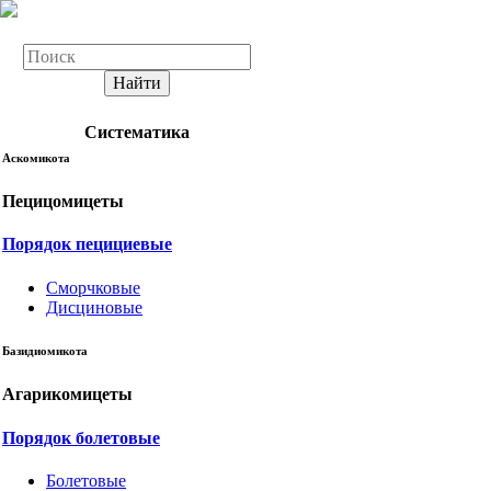
Найти
Систематика
Аскомикота
Пецицомицеты
Порядок пецициевые
Сморчковые
Дисциновые
Базидиомикота
Агарикомицеты
Порядок болетовые
Болетовые