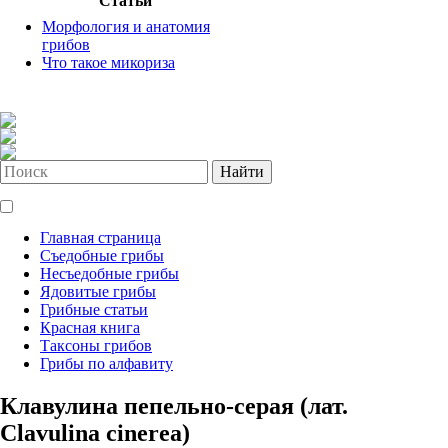
Статьи
Морфология и анатомия
грибов
Что такое микориза
Найти
Главная страница
Съедобные грибы
Несъедобные грибы
Ядовитые грибы
Грибные статьи
Красная книга
Таксоны грибов
Грибы по алфавиту
Клавулина пепельно-серая (лат.
Clavulina cinerea)