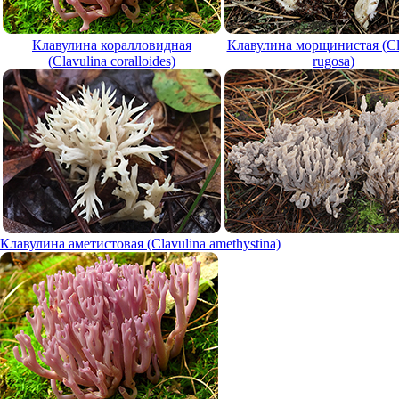
Клавулина коралловидная
Клавулина морщинистая (Cl
(Clavulina coralloides)
rugosa)
Клавулина аметистовая (Clavulina amethystina)