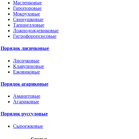
Масленковые
Гиропоровые
Мокруховые
Свинушковые
Тапинелловые
Ложнодождевиковые
Гигрофоропсисовые
Порядок лисичковые
Лисичковые
Клавулиновые
Ежовиковые
Порядок агариковые
Аманитовые
Агариковые
Порядок руссуловые
Сыроежковые