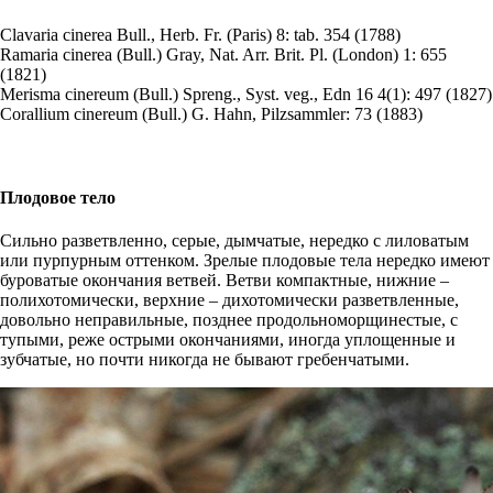
Clavaria cinerea
Bull., Herb. Fr. (Paris) 8: tab. 354 (1788)
Ramaria cinerea
(Bull.) Gray, Nat. Arr. Brit. Pl. (London) 1: 655
(1821)
Merisma cinereum
(Bull.) Spreng., Syst. veg., Edn 16 4(1): 497 (1827)
Corallium cinereum
(Bull.) G. Hahn, Pilzsammler: 73 (1883)
Плодовое тело
Сильно разветвленно, серые, дымчатые, нередко с лиловатым
или пурпурным оттенком. Зрелые плодовые тела нередко имеют
буроватые окончания ветвей. Ветви компактные, нижние –
полихотомически, верхние – дихотомически разветвленные,
довольно неправильные, позднее продольноморщинестые, с
тупыми, реже острыми окончаниями, иногда уплощенные и
зубчатые, но почти никогда не бывают гребенчатыми.