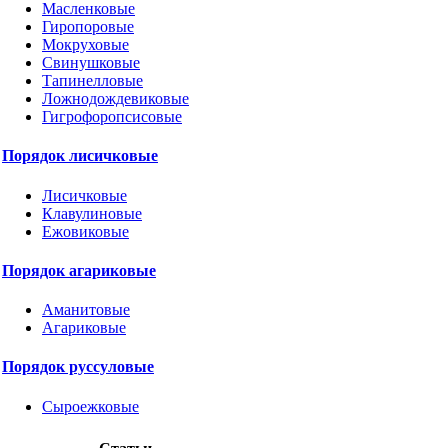
Масленковые
Гиропоровые
Мокруховые
Свинушковые
Тапинелловые
Ложнодождевиковые
Гигрофоропсисовые
Порядок лисичковые
Лисичковые
Клавулиновые
Ежовиковые
Порядок агариковые
Аманитовые
Агариковые
Порядок руссуловые
Сыроежковые