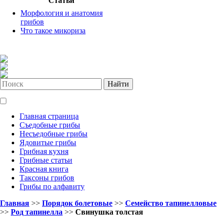
Статьи
Морфология и анатомия
грибов
Что такое микориза
Найти
Главная страница
Съедобные грибы
Несъедобные грибы
Ядовитые грибы
Грибная кухня
Грибные статьи
Красная книга
Таксоны грибов
Грибы по алфавиту
Главная
>>
Порядок болетовые
>>
Семейство тапинелловые
>>
Род тапинелла
>>
Свинушка толстая