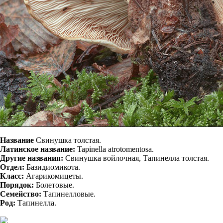
Название
Свинушка толстая.
Латинское название:
Tapinella atrotomentosa.
Другие названия:
Свинушка войлочная, Тапинелла толстая.
Отдел:
Базидиомикота.
Класс:
Агарикомицеты.
Порядок:
Болетовые.
Семейство:
Тапинелловые.
Род:
Тапинелла.