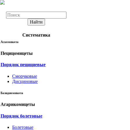
Найти
Систематика
Аскомикота
Пецицомицеты
Порядок пецициевые
Сморчковые
Дисциновые
Базидиомикота
Агарикомицеты
Порядок болетовые
Болетовые