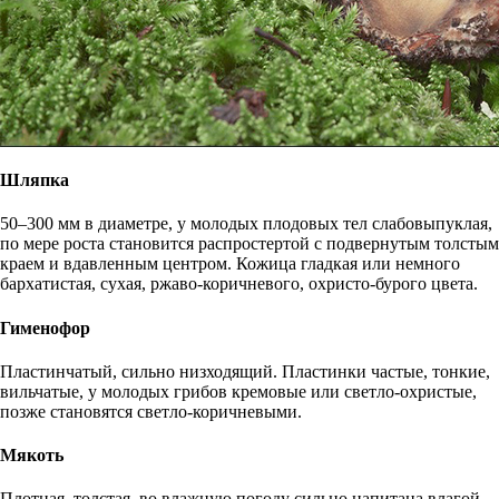
Шляпка
50–300 мм в диаметре, у молодых плодовых тел слабовыпуклая,
по мере роста становится распростертой с подвернутым толстым
краем и вдавленным центром. Кожица гладкая или немного
бархатистая, сухая, ржаво-коричневого, охристо-бурого цвета.
Гименофор
Пластинчатый, сильно низходящий. Пластинки частые, тонкие,
вильчатые, у молодых грибов кремовые или светло-охристые,
позже становятся светло-коричневыми.
Мякоть
Плотная, толстая, во влажную погоду сильно напитана влагой,