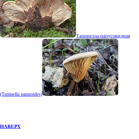
Тапинелла панусовидная
(Tapinella panuoides)
НАВЕРХ