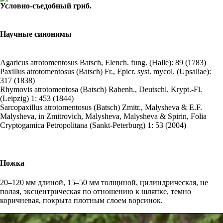
Условно-съедобный гриб.
Научные синонимы
Agaricus atrotomentosus
Batsch, Elench. fung. (Halle): 89 (1783)
Paxillus atrotomentosus
(Batsch) Fr., Epicr. syst. mycol. (Upsaliae):
317 (1838)
Rhymovis atrotomentosa
(Batsch) Rabenh., Deutschl. Krypt.-Fl.
(Leipzig) 1: 453 (1844)
Sarcopaxillus atrotomentosus
(Batsch) Zmitr., Malysheva & E.F.
Malysheva, in Zmitrovich, Malysheva, Malysheva & Spirin, Folia
Cryptogamica Petropolitana (Sankt-Peterburg) 1: 53 (2004)
Ножка
20–120 мм длиной, 15–50 мм толщиной, цилиндрическая, не
полая, эксцентрическая по отношению к шляпке, темно
коричневая, покрыта плотным слоем ворсинок.