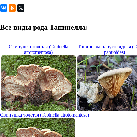
Все виды рода Тапинелла:
Свинушка толстая (Tapinella
Тапинелла панусовидная (Ta
atrotomentosa)
panuoides)
Свинушка толстая (Tapinella atrotomentosa)