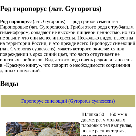
Род гиропорус (лат. Gyroporus)
Род гиропорус
(лат. Gyroporus) — род грибов семейства
Гиропоровые (лат. Gyroporaceae). Грибы этого рода с трубчатым
гименофором, обладают не высокой пищевой ценностью, но это
не значит, что они менее интересны. Несколько видов известны
на территории России, и это прежде всего Гиропорус синеющий
(лат. Gyroporus cyanescens), мякоть которого окисляется при
повреждении в ярко-синий цвет, что часто отпугивает не
опытных грибников. Виды этого рода очень редкие и занесены
в «Красную книгу», что говорит о необходимости сохранения
данных популяций.
Виды
Гиропорус синеющий (Gyroporus cyanescens)
Шляпка 50—160 мм в
диаметре, у молодых
плодовых тел выпуклая,
позже распростертая,