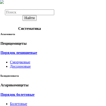
Найти
Систематика
Аскомикота
Пецицомицеты
Порядок пецициевые
Сморчковые
Дисциновые
Базидиомикота
Агарикомицеты
Порядок болетовые
Болетовые