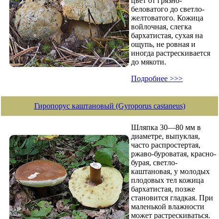
цвет от грязно-
беловатого до светло-
желтоватого. Кожица
войлочная, слегка
бархатистая, сухая на
ощупь, не ровная и
иногда растрескивается
до мякоти.
Подробнее >>>
Гиропорус каштановый (Gyroporus castaneus)
Шляпка 30—80 мм в
диаметре, выпуклая,
часто распростертая,
ржаво-буроватая, красно-
бурая, светло-
каштановая, у молодых
плодовых тел кожица
бархатистая, позже
становится гладкая. При
маленькой влажности
может растрескиваться.