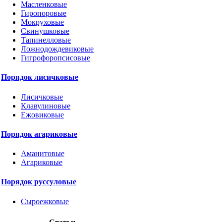
Масленковые
Гиропоровые
Мокруховые
Свинушковые
Тапинелловые
Ложнодождевиковые
Гигрофоропсисовые
Порядок лисичковые
Лисичковые
Клавулиновые
Ежовиковые
Порядок агариковые
Аманитовые
Агариковые
Порядок руссуловые
Сыроежковые