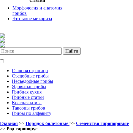
Статьи
Морфология и анатомия
грибов
Что такое микориза
Найти
Главная страница
Съедобные грибы
Несъедобные грибы
Ядовитые грибы
Грибная кухня
Грибные статьи
Красная книга
Таксоны грибов
Грибы по алфавиту
Главная
>>
Порядок болетовые
>>
Семейство гиропоровые
>>
Род гиропорус