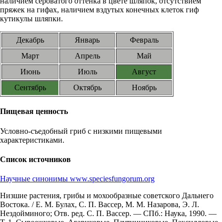
наличием сероватого оттенка в цвете шляпок, отсутствием
пряжек на гифах, наличием вздутых конечных клеток гиф
кутикулы шляпки.
Декабрь
Январь
Февраль
Март
Апрель
Май
Июнь
Июль
Август
Сентябрь
Октябрь
Ноябрь
Пищевая ценность
Условно-съедобный гриб с низкими пищевыми
характеристиками.
Список источников
Научные синонимы www.speciesfungorum.org
Низшие растения, грибы и мохообразные советского Дальнего
Востока. / Е. М. Булах, С. П. Вассер, М. М. Назарова, Э. Л.
Нездойминого; Отв. ред. С. П. Вассер. — СПб.: Наука, 1990. —