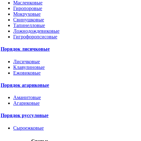
Масленковые
Гиропоровые
Мокруховые
Свинушковые
Тапинелловые
Ложнодождевиковые
Гигрофоропсисовые
Порядок лисичковые
Лисичковые
Клавулиновые
Ежовиковые
Порядок агариковые
Аманитовые
Агариковые
Порядок руссуловые
Сыроежковые