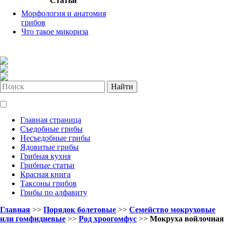
Статьи
Морфология и анатомия
грибов
Что такое микориза
Найти
Главная страница
Съедобные грибы
Несъедобные грибы
Ядовитые грибы
Грибная кухня
Грибные статьи
Красная книга
Таксоны грибов
Грибы по алфавиту
Главная
>>
Порядок болетовые
>>
Семейство мокруховые
или гомфидиевые
>>
Род хроогомфус
>>
Мокруха войлочная