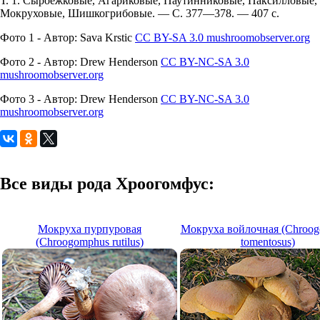
Т. 1. Сыроежковые, Агариковые, Паутинниковые, Паксилловые,
Мокруховые, Шишкогрибовые. — С. 377—378. — 407 с.
Фото 1 - Автор: Sava Krstic
CC BY-SA 3.0
mushroomobserver.org
Фото 2 - Автор: Drew Henderson
CC BY-NC-SA 3.0
mushroomobserver.org
Фото 3 - Автор: Drew Henderson
CC BY-NC-SA 3.0
mushroomobserver.org
Все виды рода Хроогомфус:
Мокруха пурпуровая
Мокруха войлочная (Chroo
(Chroogomphus rutilus)
tomentosus)