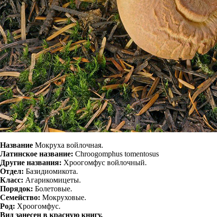
Название
Мокруха войлочная.
Латинское название:
Chroogomphus tomentosus
Другие названия:
Хроогомфус войлочный.
Отдел:
Базидиомикота.
Класс:
Агарикомицеты.
Порядок:
Болетовые.
Семейство:
Мокруховые.
Род:
Хроогомфус.
Вид занесен в красную книгу.