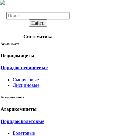
Найти
Систематика
Аскомикота
Пецицомицеты
Порядок пецициевые
Сморчковые
Дисциновые
Базидиомикота
Агарикомицеты
Порядок болетовые
Болетовые