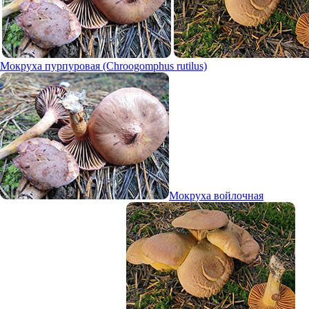
Мокруха пурпуровая (Chroogomphus rutilus)
Мокруха войлочная