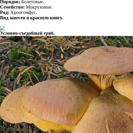
Порядок:
Болетовые.
Семейство:
Мокруховые.
Род:
Хроогомфус.
Вид занесен в красную книгу.
Условно-съедобный гриб.