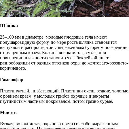
Шляпка
25–100 мм в диаметре, молодые плодовые тела имеют
полушаровидную форму, по мере роста шляпка становится
выпуклой и распростертой с выраженным бугорком посередине
с опущенным краем. Кожица волокнистая, сухая, при
повышении влажности становится слабоклейкой, цвет
разнообразный от разных оттенков охры до желтовато-розовато-
коричневого.
Гименофор
Пластинчатый, низбегающий. Пластинки очень редкие, толстые
с ровным краем, у молодых грибов охряные и закрыты
паутинистым частным покрывалом, потом грязно-бурые.
Мякоть
Вязкая, волокнистая, охряного цвета со слабо выраженным
запахом и вкусом. На срезе через длительное время может