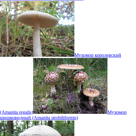
Мухомор королевский
(Amanita regalis)
Мухомор
шишковидный (Amanita strobiliformis)