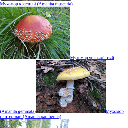
Мухомор красный (Amanita muscaria)
Мухомор ярко-жёлтый
(Amanita gemmata)
Мухомор
пантерный (Amanita pantherina)