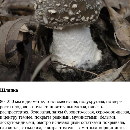
Шляпка
80–250 мм в диаметре, толстомясистая, полукруглая, по мере
роста плодового тела становится выпуклая, плоско-
распростертая, беловатая, затем буровато-серая, серо-коричневая,
к центру темнее, покрыта редкими, мучнистыми, белыми,
лоскутовидными, быстро исчезающими остатками покрывала,
слизистая, с гладким, с возрастом едва заметным морщинисто-