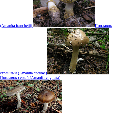
(Amanita franchetii)
Поплавок
странный (Amanita ceciliae)
Поплавок серый (Amanita vaginata)