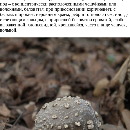
под – с концентрически расположенными чешуйками или
волокнами, беловатая, при прикосновении коричневеет, с
белым, широким, неровным краем, ребристо-полосатым, иногда
исчезающим кольцом, с приросшей беловато-сероватой, слабо
выраженной, хлопьевидной, крошащейся, часто в виде чешуек,
вольвой.