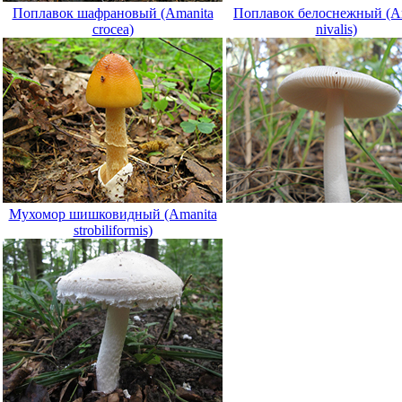
Поплавок шафрановый (Amanita
Поплавок белоснежный (A
crocea)
nivalis)
Мухомор шишковидный (Amanita
strobiliformis)