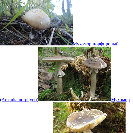
Мухомор порфировый
(Amanita porphyria)
Мухомор