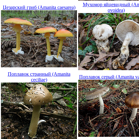
Мухомор яйцевидный (Am
Цезарский гриб (Amanita caesarea)
ovoidea)
Поплавок странный (Amanita
Поплавок серый (Amanita va
ceciliae)