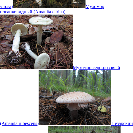
virosa)
Мухомор
поганковидный (Amanita citrina)
Мухомор серо-розовый
(Amanita rubescens)
Цезарский