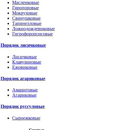
Масленковые
Гиропоровые
Мокруховые
Свинушковые
Тапинелловые
Ложнодождевиковые
Гигрофоропсисовые
Порядок лисичковые
Лисичковые
Клавулиновые
Ежовиковые
Порядок агариковые
Аманитовые
Агариковые
Порядок руссуловые
Сыроежковые