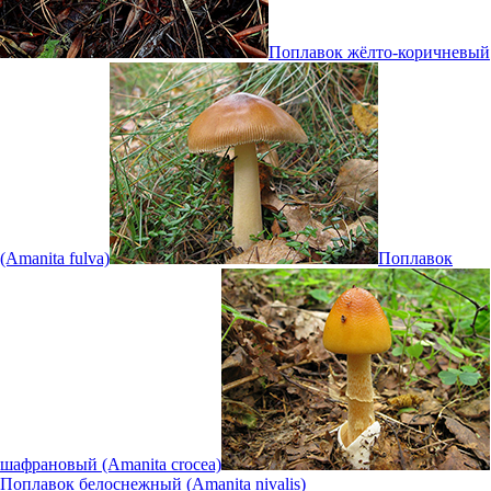
Поплавок жёлто-коричневый
(Amanita fulva)
Поплавок
шафрановый (Amanita crocea)
Поплавок белоснежный (Amanita nivalis)