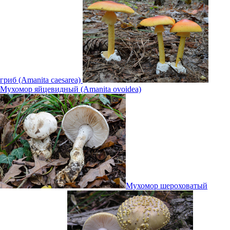
гриб (Amanita caesarea)
Мухомор яйцевидный (Amanita ovoidea)
Мухомор шероховатый