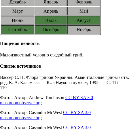
Декабрь
Январь
Февраль
Март
Апрель
Май
Июнь
Июль
Август
Сентябрь
Октябрь
Ноябрь
Пищевая ценность
Малоизвестный условно съедобный гриб.
Список источников
Вассер С. П. Флора грибов Украины. Аманитальные грибы / отв.
ред. К. А. Каламээс. — К.: «Наукова думка», 1992. — С. 117—
119.
Фото - Автор: Andrew Tomlinson
CC BY-SA 3.0
mushroomobserver.org
Фото - Автор: Casandra McWest
CC BY-SA 3.0
mushroomobserver.org
Фото - Автор: Casandra McWest
CC BY-SA 3.0