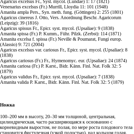
Agaricus excelsus
Fr., Syst. mycol. (Lundae) 1: 17 (1821)
Venenarius excelsus
(Fr.) Murrill, Lloydia 11: 101 (1948)
Amanita ampla
Pers., Syn. meth. fung. (Göttingen) 2: 255 (1801)
Agaricus cinereus
J. Otto, Vers. Anordnung Beschr. Agaricorum
(Leipzig): 39 (1816)
Agaricus spissus
Fr., Epicr. syst. mycol. (Upsaliae): 9 (1838)
Amanita spissa
(Fr.) P. Kumm., Führ. Pilzk. (Zerbst): 114 (1871)
Amanita excelsa f. spissa
(Fr.) Neville & Poumarat, Fungi europ.
(Alassio) 9: 721 (2004)
Agaricus excelsus var. cariosus
Fr., Epicr. syst. mycol. (Upsaliae): 8
(1838)
Agaricus cariosus
(Fr.) Fr., Hymenomyc. eur. (Upsaliae): 24 (1874)
Amanita cariosa
(Fr.) P. Karst., Bidr. Känn. Finl. Nat. Folk 32: 5
(1879)
Agaricus validus
Fr., Epicr. syst. mycol. (Upsaliae): 7 (1838)
Amanita valida
P. Karst., Bidr. Känn. Finl. Nat. Folk 32: 5 (1879)
Ножка
100–200 мм в высоту, 20–30 мм толщиной, центральная,
цилиндрическая, часто расширяющаяся к основанию с
корневидным выростом, не полая, по мере роста плодового тела
становится фистулезная (узкой полостью), над кольцом голая,