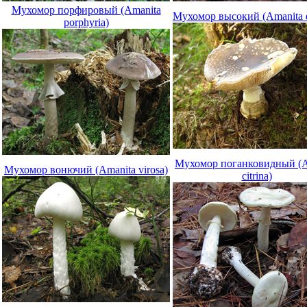
Мухомор порфировый (Amanita
Мухомор высокий (Amanita e
porphyria)
Мухомор поганковидный (A
Мухомор вонючий (Amanita virosa)
citrina)