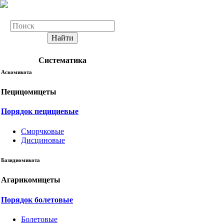
Найти
Систематика
Аскомикота
Пецицомицеты
Порядок пецициевые
Сморчковые
Дисциновые
Базидиомикота
Агарикомицеты
Порядок болетовые
Болетовые