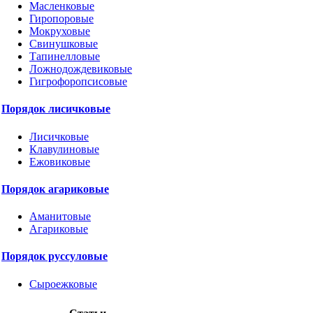
Масленковые
Гиропоровые
Мокруховые
Свинушковые
Тапинелловые
Ложнодождевиковые
Гигрофоропсисовые
Порядок лисичковые
Лисичковые
Клавулиновые
Ежовиковые
Порядок агариковые
Аманитовые
Агариковые
Порядок руссуловые
Сыроежковые