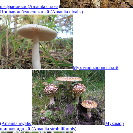
шафрановый (Amanita crocea)
Поплавок белоснежный (Amanita nivalis)
Мухомор королевский
(Amanita regalis)
Мухомор
шишковидный (Amanita strobiliformis)