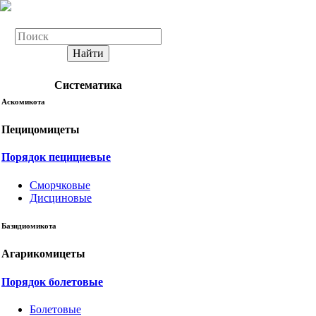
Найти
Систематика
Аскомикота
Пецицомицеты
Порядок пецициевые
Сморчковые
Дисциновые
Базидиомикота
Агарикомицеты
Порядок болетовые
Болетовые