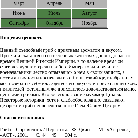
Март
Апрель
Май
Июнь
Июль
Август
Сентябрь
Октябрь
Ноябрь
Пищевая ценность
Ценный съедобный гриб с приятным ароматом и вкусом.
Притчи и сказания о его вкусовых качествах дошли до нас со
времен Великой Римской Империи, в то далекое время он
считался лучшим среди грибов. Императоры и великие
военачальники лестно отзывались о нем в своих записях, а
поэты античности воспевали его. Лишь узкий круг избранных
мог позволить себе насладиться его вкусом в присутствии своих
правителей, остальным же приходилось довольствоваться менее
ценными грибами. Второе его название мухомор Цезаря.
Некоторые историки, хотя и слабообоснованно, связывают
цезарский гриб непосредственно с Гаем Юлием Цезарем.
Список источников
Грибы: Справочник / Пер. с итал. Ф. Двин. — М.: «Астрель»,
«АСТ», 2001. — С. 44—45. — 304 с.