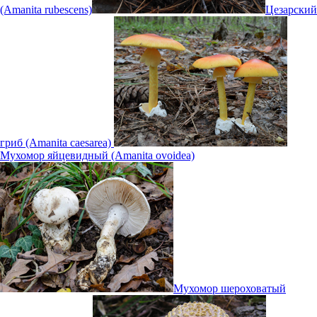
(Amanita rubescens)
Цезарский
гриб (Amanita caesarea)
Мухомор яйцевидный (Amanita ovoidea)
Мухомор шероховатый