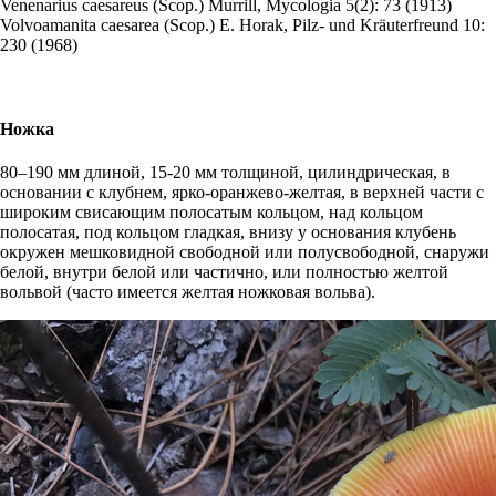
Venenarius caesareus
(Scop.) Murrill, Mycologia 5(2): 73 (1913)
Volvoamanita caesarea
(Scop.) E. Horak, Pilz- und Kräuterfreund 10:
230 (1968)
Ножка
80–190 мм длиной, 15-20 мм толщиной, цилиндрическая, в
основании с клубнем, ярко-оранжево-желтая, в верхней части с
широким свисающим полосатым кольцом, над кольцом
полосатая, под кольцом гладкая, внизу у основания клубень
окружен мешковидной свободной или полусвободной, снаружи
белой, внутри белой или частично, или полностью желтой
вольвой (часто имеется желтая ножковая вольва).