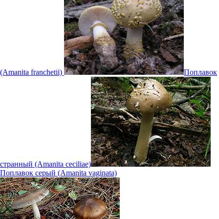
(Amanita franchetii)
Поплавок
странный (Amanita ceciliae)
Поплавок серый (Amanita vaginata)