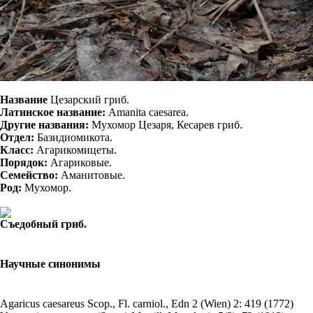
Название
Цезарский гриб.
Латинское название:
Amanita caesarea.
Другие названия:
Мухомор Цезаря, Кесарев гриб.
Отдел:
Базидиомикота.
Класс:
Агарикомицеты.
Порядок:
Агариковые.
Семейство:
Аманитовые.
Род:
Мухомор.
Съедобный гриб.
Научные синонимы
Agaricus caesareus
Scop., Fl. carniol., Edn 2 (Wien) 2: 419 (1772)