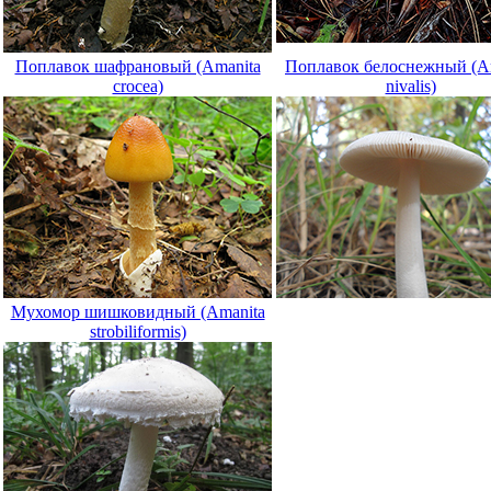
Поплавок шафрановый (Amanita
Поплавок белоснежный (A
crocea)
nivalis)
Мухомор шишковидный (Amanita
strobiliformis)