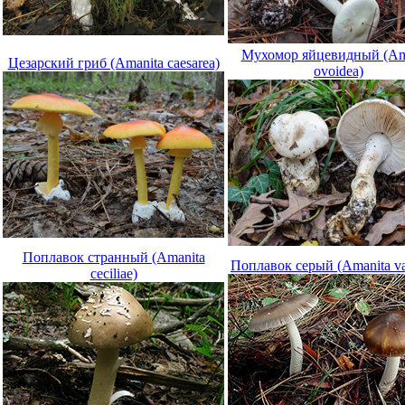
Мухомор яйцевидный (Am
Цезарский гриб (Amanita caesarea)
ovoidea)
Поплавок странный (Amanita
Поплавок серый (Amanita va
ceciliae)