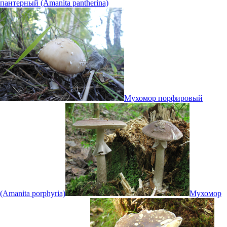
пантерный (Amanita pantherina)
Мухомор порфировый
(Amanita porphyria)
Мухомор