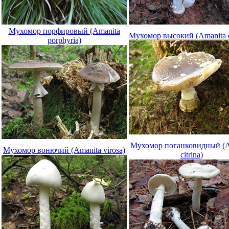
Мухомор порфировый (Amanita
Мухомор высокий (Amanita e
porphyria)
Мухомор поганковидный (A
Мухомор вонючий (Amanita virosa)
citrina)