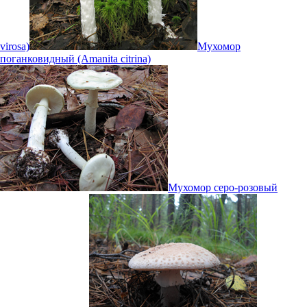
virosa)
Мухомор
поганковидный (Amanita citrina)
Мухомор серо-розовый