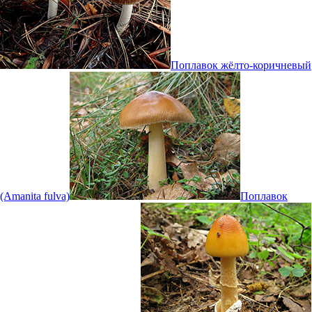
Поплавок жёлто-коричневый
(Amanita fulva)
Поплавок