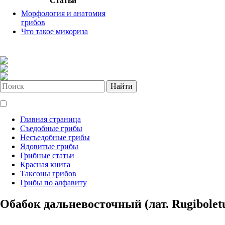
Статьи
Морфология и анатомия
грибов
Что такое микориза
Найти
Главная страница
Съедобные грибы
Несъедобные грибы
Ядовитые грибы
Грибные статьи
Красная книга
Таксоны грибов
Грибы по алфавиту
Обабок дальневосточный (лат. Rugiboletus