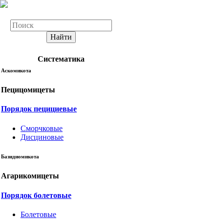
Найти
Систематика
Аскомикота
Пецицомицеты
Порядок пецициевые
Сморчковые
Дисциновые
Базидиомикота
Агарикомицеты
Порядок болетовые
Болетовые