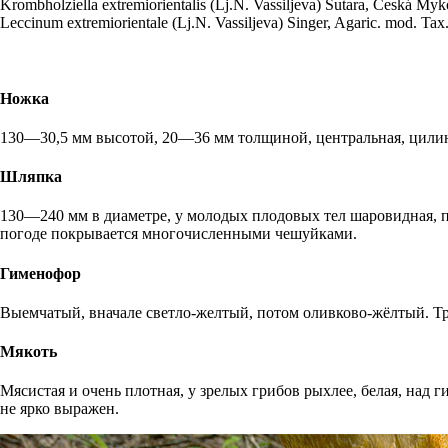
Krombholziella extremiorientalis
(Lj.N. Vassiljeva) Šutara, Česká Myko
Leccinum extremiorientale
(Lj.N. Vassiljeva) Singer, Agaric. mod. Ta
Ножка
130—30,5 мм высотой, 20—36 мм толщиной, центральная, цилин
Шляпка
130—240 мм в диаметре, у молодых плодовых тел шаровидная, п
погоде покрывается многочисленными чешуйками.
Гименофор
Выемчатый, вначале светло-желтый, потом оливково-жёлтый. Т
Мякоть
Мясистая и очень плотная, у зрелых грибов рыхлее, белая, над 
не ярко выражен.