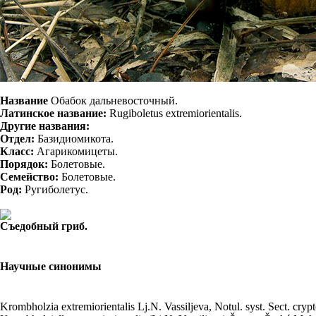
Название
Обабок дальневосточный.
Латинское название:
Rugiboletus extremiorientalis.
Другие названия:
Отдел:
Базидиомикота.
Класс:
Агарикомицеты.
Порядок:
Болетовые.
Семейство:
Болетовые.
Род:
Ругиболетус.
Съедобный гриб.
Научные синонимы
Krombholzia extremiorientalis
Lj.N. Vassiljeva, Notul. syst. Sect. cryp