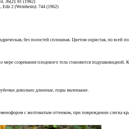
l. 36(2): 81 (1982)
x., Edn 2 (Weinheim): 744 (1962)
дрическая, без полостей сплошная. Цветом охристая, по всей 
о мере созревания плодового тела становится подушковидной. К
рубочки довольно длинные, поры маленькие.
гименофором с желтоватым оттенком, при повреждении слегка кра