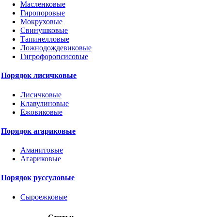
Масленковые
Гиропоровые
Мокруховые
Свинушковые
Тапинелловые
Ложнодождевиковые
Гигрофоропсисовые
Порядок лисичковые
Лисичковые
Клавулиновые
Ежовиковые
Порядок агариковые
Аманитовые
Агариковые
Порядок руссуловые
Сыроежковые