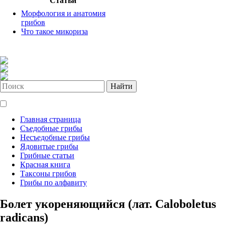
Статьи
Морфология и анатомия
грибов
Что такое микориза
Найти
Главная страница
Съедобные грибы
Несъедобные грибы
Ядовитые грибы
Грибные статьи
Красная книга
Таксоны грибов
Грибы по алфавиту
Болет укореняющийся (лат. Caloboletus
radicans)