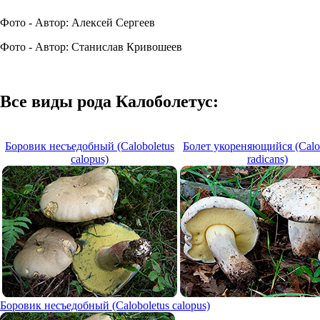
Фото - Автор: Алексей Сергеев
Фото - Автор: Станислав Кривошеев
Все виды рода Калоболетус:
Боровик несъедобный (Caloboletus
Болет укореняющийся (Calo
calopus)
radicans)
Боровик несъедобный (Caloboletus calopus)