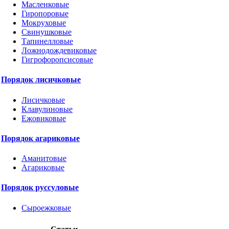
Масленковые
Гиропоровые
Мокруховые
Свинушковые
Тапинелловые
Ложнодождевиковые
Гигрофоропсисовые
Порядок лисичковые
Лисичковые
Клавулиновые
Ежовиковые
Порядок агариковые
Аманитовые
Агариковые
Порядок руссуловые
Сыроежковые