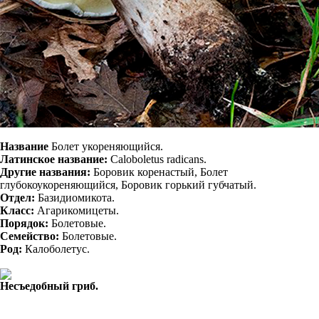
Название
Болет укореняющийся.
Латинское название:
Caloboletus radicans.
Другие названия:
Боровик коренастый, Болет
глубокоукореняющийся, Боровик горький губчатый.
Отдел:
Базидиомикота.
Класс:
Агарикомицеты.
Порядок:
Болетовые.
Семейство:
Болетовые.
Род:
Калоболетус.
Несъедобный гриб.