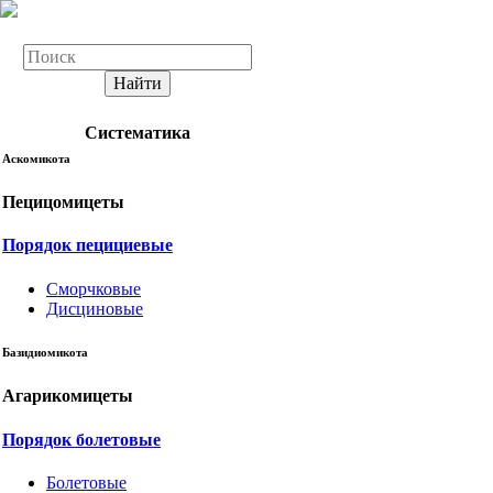
Найти
Систематика
Аскомикота
Пецицомицеты
Порядок пецициевые
Сморчковые
Дисциновые
Базидиомикота
Агарикомицеты
Порядок болетовые
Болетовые