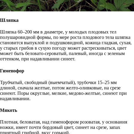
Шляпка
Шляпка 60–200 мм в диаметре, у молодых плодовых тел
полушаровидной формы, по мере роста плодового тела шляпка
становится выпуклой и подушковидной, кожица гладкая, сухая,
у старых грибов в сухую погоду может растрескиваться, цвет
может быть беловато-сероватый, палевый, иногда с зеленым
оттенком, при надавливании синеет.
Гименофор
Трубчатый, свободный (выемчатый), трубочки 15–25 мм
длиной, сначала желтые, потом желто-оливковые, на срезе
синеют. Поры округлые, мелкие, медово-желтые, синеют при
надавливании.
Мякоть
Плотная, беловатая, над гименофором розоватая, у основания
ножки, имеет почти бордовый цвет, синеет на срезе, запах
приятный грибной, вкус горький.