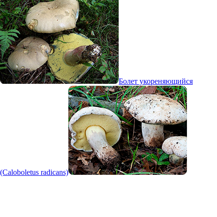
Болет укореняющийся
(Caloboletus radicans)