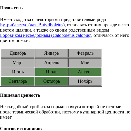
Похожесть
Имеет сходства с некоторыми представителями рода
Бутрибалетус (лат. Butyriboletus)
, отличаясь от них прежде всего
цветом шляпки, а также со своим родственным видом
Боровиком несъедобным (Caloboletus calopus)
, отличаясь от него
цветом ножки.
Декабрь
Январь
Февраль
Март
Апрель
Май
Июнь
Июль
Август
Сентябрь
Октябрь
Ноябрь
Пищевая ценность
Не съедобный гриб из-за горького вкуса который не исчезает
после термической обработки, поэтому кулинарной ценности не
имеет.
Список источников