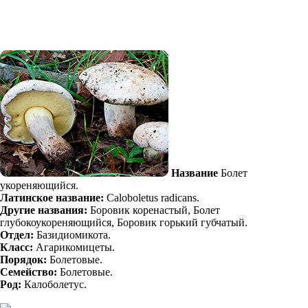
Название
Болет
укореняющийся.
Латинское название:
Caloboletus radicans.
Другие названия:
Боровик коренастый, Болет
глубокоукореняющийся, Боровик горький губчатый.
Отдел:
Базидиомикота.
Класс:
Агарикомицеты.
Порядок:
Болетовые.
Семейство:
Болетовые.
Род:
Калоболетус.